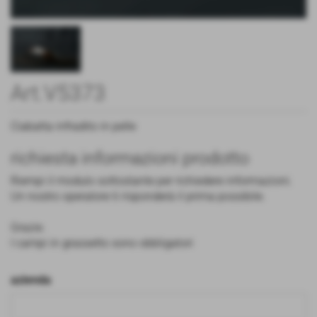
Art.V5373
Ciabatta infradito in pelle
richiesta informazioni prodotto
Riempi il modulo sottostante per richiedere informazioni.
Un nostro operatore ti risponderà il prima possibile.
Grazie.
I campi in grassetto sono obbligatori
azienda