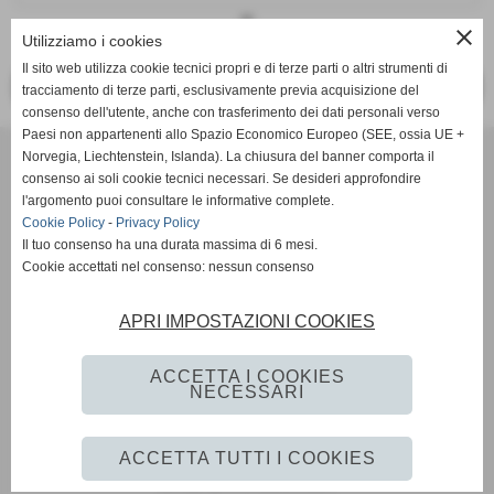
keyboard_arrow_down
close
Utilizziamo i cookies
Il sito web utilizza cookie tecnici propri e di terze parti o altri strumenti di
<< PRECEDENTE
SUCCESSIVO >>
tracciamento di terze parti, esclusivamente previa acquisizione del
consenso dell'utente, anche con trasferimento dei dati personali verso
Paesi non appartenenti allo Spazio Economico Europeo (SEE, ossia UE +
Norvegia, Liechtenstein, Islanda). La chiusura del banner comporta il
consenso ai soli cookie tecnici necessari. Se desideri approfondire
Calzaturificio F.Lli Vanni
l'argomento puoi consultare le informative complete.
Via Giacomo Brodolini, 5/A, 56020 Santa Maria a Monte
Cookie Policy
-
Privacy Policy
Telefono:
+39 0587 707213
Il tuo consenso ha una durata massima di 6 mesi.
info@fratellivanni.it
Cookie accettati nel consenso: nessun consenso
APRI IMPOSTAZIONI COOKIES
ACCETTA I COOKIES
NECESSARI
Privacy Policy
-
Cookie Policy
ACCETTA TUTTI I COOKIES
siti web by www.ideositiweb.it