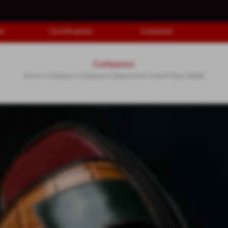
ne
Certificazioni
Collezioni
Collezioni
Home
>
Collezioni
>
Collezione Calzaturificio Fratelli Vanni UOMO