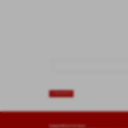
<< PRECEDENTE
Calzaturificio F.Lli Vanni